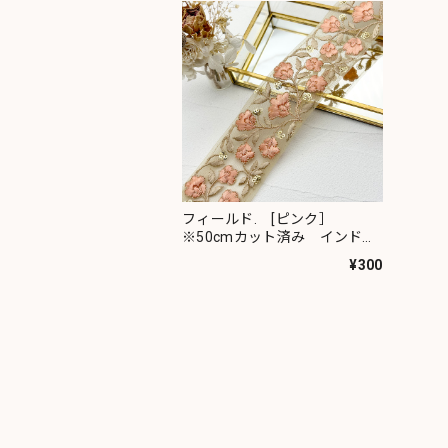
フィールド. [ピンク］
※50cmカット済み インド刺
繍リボン 1120
¥300