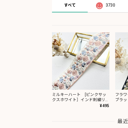
すべて
3730
ミルキーハート [ピンクサッ
フラワ
クスホワイト］インド刺繍リボ
ブラッ
ン 2091
ン 23
¥495
最