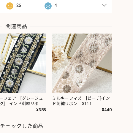
26
4
関連商品
ーフェア [グレージュ
ミルキーフィズ [ピーチ]イン
ク] インド刺繍リボ
ド刺繍リボン 3111
82
¥385
¥440
近チェックした商品