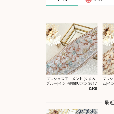
プレシャスモーメント [くすみ
プレシ
ブルー]インド刺繍リボン 3617
ム]イン
¥495
最