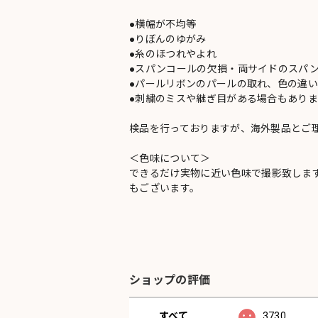
●横幅が不均等
●りぼんのゆがみ
●糸のほつれやよれ
●スパンコールの欠損・両サイドのスパ
●パールリボンのパールの取れ、色の違
●刺繍のミスや継ぎ目がある場合もありま
検品を行っておりますが、海外製品とご
＜色味について＞
できるだけ実物に近い色味で撮影致しま
もございます。
ショップの評価
すべて
3730