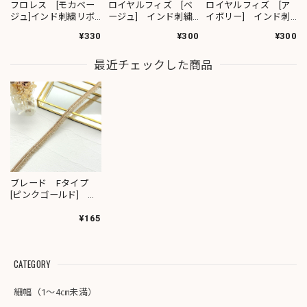
フロレス [モカベー
ロイヤルフィズ [ベ
ロイヤルフィズ [ア
ジュ]インド刺繍リボ
ージュ] インド刺繍
イボリー] インド刺
ン 1420
リボン 3278
繍リボン 3280
¥330
¥300
¥300
最近チェックした商品
ブレード Fタイプ
[ピンクゴールド]
9011
¥165
CATEGORY
細幅（1～4㎝未満）