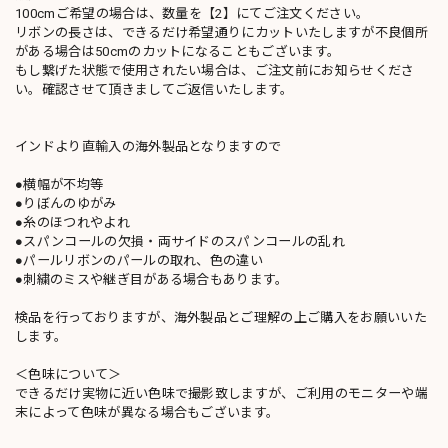
100cmご希望の場合は、数量を【2】にてご注文ください。
リボンの長さは、できるだけ希望通りにカットいたしますが不良個所
がある場合は50cmのカットになることもございます。
もし繋げた状態で使用されたい場合は、ご注文前にお知らせくださ
い。確認させて頂きましてご返信いたします。
インドより直輸入の海外製品となりますので
●横幅が不均等
●りぼんのゆがみ
●糸のほつれやよれ
●スパンコールの欠損・両サイドのスパンコールの乱れ
●パールリボンのパールの取れ、色の違い
●刺繍のミスや継ぎ目がある場合もあります。
検品を行っておりますが、海外製品とご理解の上ご購入をお願いいた
します。
＜色味について＞
できるだけ実物に近い色味で撮影致しますが、ご利用のモニターや端
末によって色味が異なる場合もございます。