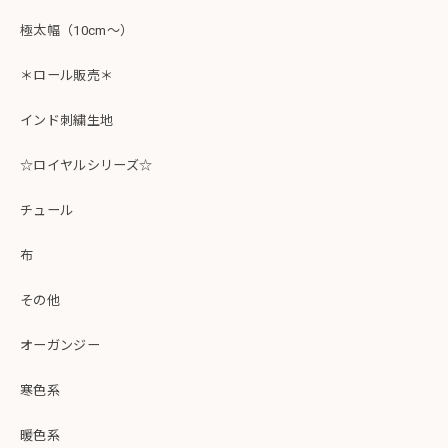
極太幅（10cm～）
＊ロール販売＊
インド刺繍生地
☆ロイヤルシリーズ☆
チュール
布
その他
オーガンジー
寒色系
暖色系