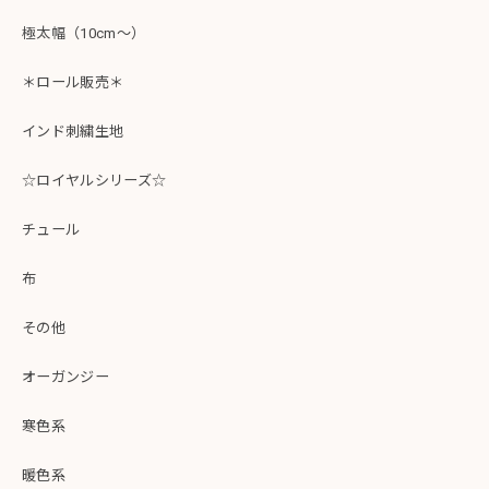
極太幅（10cm～）
＊ロール販売＊
インド刺繍生地
☆ロイヤルシリーズ☆
チュール
布
その他
オーガンジー
寒色系
暖色系