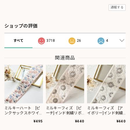
通報する
ショップの評価
すべて
3718
26
4
関連商品
ミルキーハート [ピ
ミルキーフィズ [ピ
ミルキーフィズ [ア
ンクサックスホワイ
ーチ]インド刺繍リボ
イボリー]インド刺繍
ト］インド刺繍リボ
ン 3111
リボン 3112
¥495
¥440
¥440
ン 2091