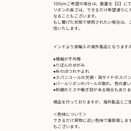
100cmご希望の場合は、数量を【2】に
リボンの長さは、できるだけ希望通りにカ
なることもございます。
もし繋げた状態で使用されたい場合は、
信いたします。
インドより直輸入の海外製品となります
●横幅が不均等
●りぼんのゆがみ
●糸のほつれやよれ
●スパンコールの欠損・両サイドのスパ
●パールリボンのパールの取れ、色の違
●刺繍のミスや継ぎ目がある場合もありま
検品を行っておりますが、海外製品とご
＜色味について＞
できるだけ実物に近い色味で撮影致しま
もございます。