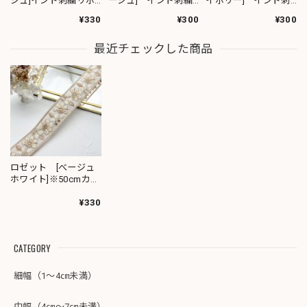
ジュ]インド刺繍リボ
ージュ] インド刺繍
イボリー] インド刺
ン 1420
リボン 3278
繍リボン 3280
¥330
¥300
¥300
最近チェックした商品
ロゼット [べージュ
ホワイト]※50cmカッ
ト済み複数有りイン
ド刺繍リボン 1538
¥330
CATEGORY
細幅（1～4㎝未満）
中幅（4㎝～7㎝未満）