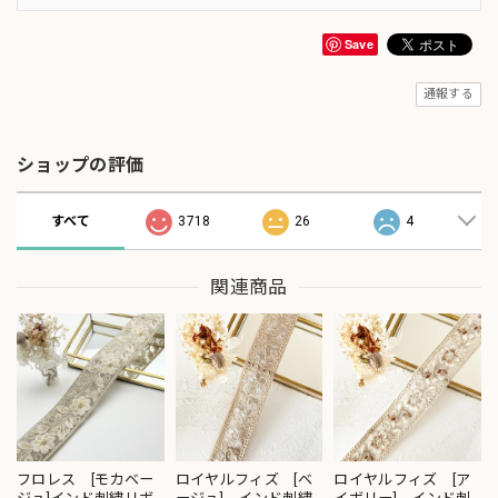
Save
通報する
ショップの評価
すべて
3718
26
4
関連商品
フロレス [モカベー
ロイヤルフィズ [ベ
ロイヤルフィズ [ア