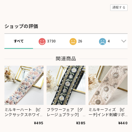
通報する
ショップの評価
すべて
3730
26
4
関連商品
ミルキーハート [ピ
フラワーフェア [グ
ミルキーフィズ [ピ
ンクサックスホワイ
レージュブラック]
ーチ]インド刺繍リボ
ト］インド刺繍リボ
インド刺繍リボン
ン 3111
¥495
¥385
¥440
ン 2091
2382