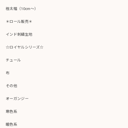
極太幅（10cm～）
＊ロール販売＊
インド刺繍生地
☆ロイヤルシリーズ☆
チュール
布
その他
オーガンジー
寒色系
暖色系