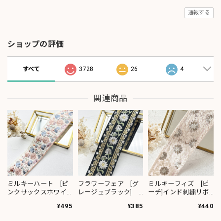
通報する
ショップの評価
すべて
3728
26
4
関連商品
ミルキーハート [ピ
フラワーフェア [グ
ミルキーフィズ [ピ
ンクサックスホワイ
レージュブラック]
ーチ]インド刺繍リボ
ト］インド刺繍リボ
インド刺繍リボン
ン 3111
¥495
¥385
¥440
ン 2091
2382