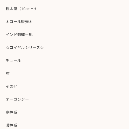
極太幅（10cm～）
＊ロール販売＊
インド刺繍生地
☆ロイヤルシリーズ☆
チュール
布
その他
オーガンジー
寒色系
暖色系