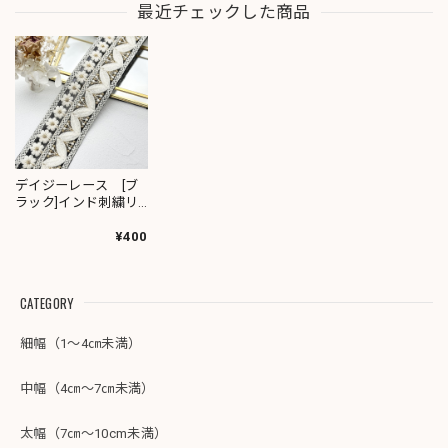
最近チェックした商品
デイジーレース [ブ
ラック]インド刺繍リ
ボン 1541
¥400
CATEGORY
細幅（1～4㎝未満）
中幅（4㎝～7㎝未満）
太幅（7㎝～10cm未満）