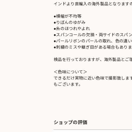
インドより直輸入の海外製品となります
●横幅が不均等
●りぼんのゆがみ
●糸のほつれやよれ
●スパンコールの欠損・両サイドのスパ
●パールリボンのパールの取れ、色の違
●刺繍のミスや継ぎ目がある場合もありま
検品を行っておりますが、海外製品とご
＜色味について＞
できるだけ実物に近い色味で撮影致しま
もございます。
ショップの評価