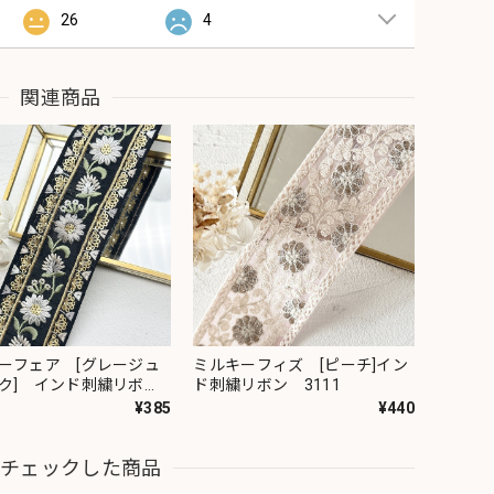
26
4
関連商品
ーフェア [グレージュ
ミルキーフィズ [ピーチ]イン
ク] インド刺繍リボ
ド刺繍リボン 3111
82
¥385
¥440
近チェックした商品