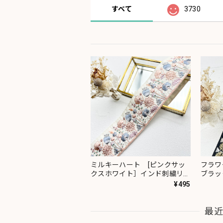
すべて
3730
ミルキーハート [ピンクサッ
フラワ
クスホワイト］インド刺繍リボ
ブラッ
ン 2091
ン 23
¥495
最