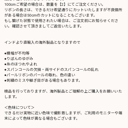
100cmご希望の場合は、数量を【2】にてご注文ください。
リボンの長さは、できるだけ希望通りにカットいたしますが不良個所
がある場合は50cmのカットになることもございます。
もし繋げた状態で使用されたい場合は、ご注文前にお知らせくださ
い。確認させて頂きましてご返信いたします。
インドより直輸入の海外製品となりますので
●横幅が不均等
●りぼんのゆがみ
●糸のほつれやよれ
●スパンコールの欠損・両サイドのスパンコールの乱れ
●パールリボンのパールの取れ、色の違い
●刺繍のミスや継ぎ目がある場合もあります。
検品を行っておりますが、海外製品とご理解の上ご購入をお願いいた
します。
＜色味について＞
できるだけ実物に近い色味で撮影致しますが、ご利用のモニターや端
末によって色味が異なる場合もございます。