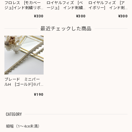
フロレス [モカベー
ロイヤルフィズ [ベ
ロイヤルフィズ [ア
ジュ]インド刺繍リボ
ージュ] インド刺繍
イボリー] インド刺
ン 1420
リボン 3278
繍リボン 3280
¥330
¥300
¥300
最近チェックした商品
ブレード ミニパー
ルH [ゴールド]※パ
ールの取れの可能性
あり 9036
¥190
CATEGORY
細幅（1～4㎝未満）