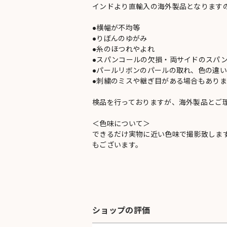
インドより直輸入の海外製品となります
●横幅が不均等
●りぼんのゆがみ
●糸のほつれやよれ
●スパンコールの欠損・両サイドのスパ
●パールリボンのパールの取れ、色の違
●刺繍のミスや継ぎ目がある場合もありま
検品を行っておりますが、海外製品とご
＜色味について＞
できるだけ実物に近い色味で撮影致しま
もございます。
ショップの評価