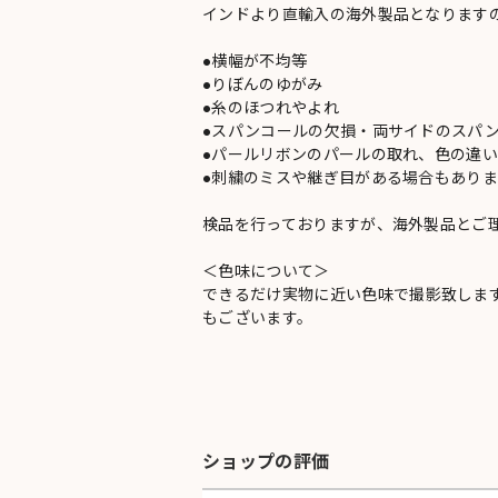
インドより直輸入の海外製品となります
●横幅が不均等
●りぼんのゆがみ
●糸のほつれやよれ
●スパンコールの欠損・両サイドのスパ
●パールリボンのパールの取れ、色の違
●刺繍のミスや継ぎ目がある場合もありま
検品を行っておりますが、海外製品とご
＜色味について＞
できるだけ実物に近い色味で撮影致しま
もございます。
ショップの評価