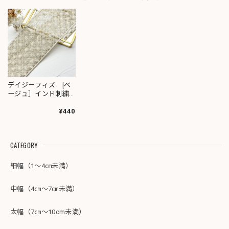
デイジーフィズ [ベ
ージュ］インド刺繍
リボン 1808
¥440
CATEGORY
細幅（1～4㎝未満）
中幅（4㎝～7㎝未満）
太幅（7㎝～10cm未満）