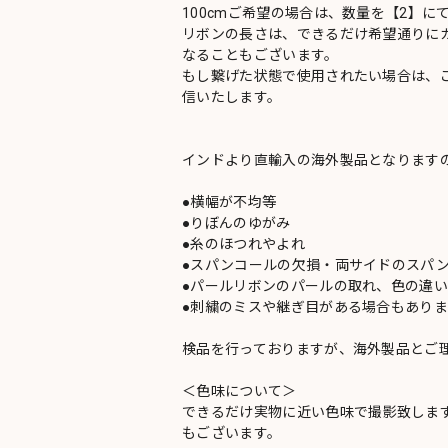
100cmご希望の場合は、数量を【2】に
リボンの長さは、できるだけ希望通りにカ
なることもございます。
もし繋げた状態で使用されたい場合は、
信いたします。
インドより直輸入の海外製品となります
●横幅が不均等
●りぼんのゆがみ
●糸のほつれやよれ
●スパンコールの欠損・両サイドのスパ
●パールリボンのパールの取れ、色の違
●刺繍のミスや継ぎ目がある場合もありま
検品を行っておりますが、海外製品とご
＜色味について＞
できるだけ実物に近い色味で撮影致しま
もございます。