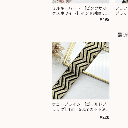
ミルキーハート [ピンクサッ
フラワ
クスホワイト］インド刺繍リボ
ブラッ
ン 2091
ン 23
¥495
最
ウェーブライン [ゴールドブ
ラック］1ｍ 50cmカット済
み有り インド刺繍リボン
¥220
1879