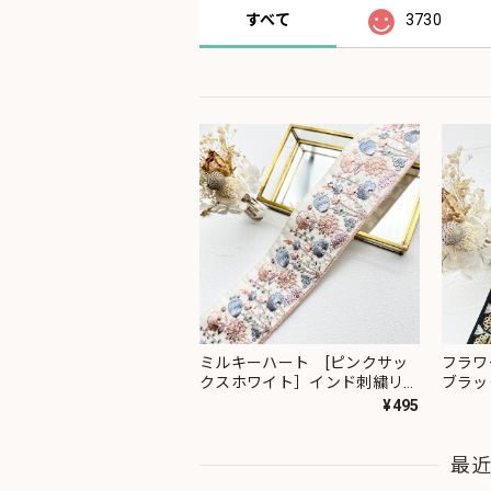
すべて
3730
ミルキーハート [ピンクサッ
フラワ
クスホワイト］インド刺繍リボ
ブラッ
ン 2091
ン 23
¥495
最