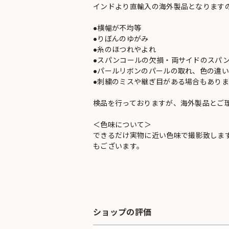
インドより直輸入の海外製品となります
●横幅が不均等
●りぼんのゆがみ
●糸のほつれやよれ
●スパンコールの欠損・両サイドのスパ
●パールリボンのパールの取れ、色の違
●刺繍のミスや継ぎ目がある場合もありま
検品を行っておりますが、海外製品とご
＜色味について＞
できるだけ実物に近い色味で撮影致しま
もございます。
ショップの評価