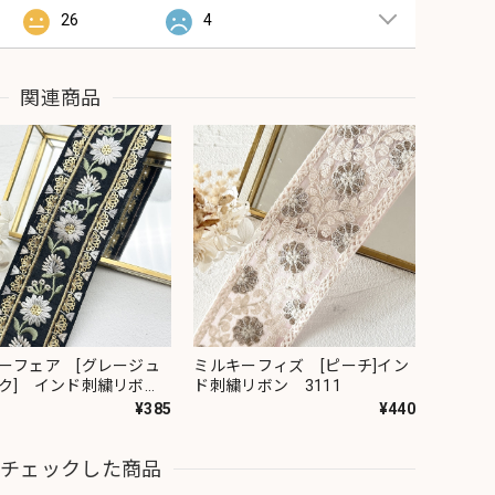
26
4
関連商品
ーフェア [グレージュ
ミルキーフィズ [ピーチ]イン
ク] インド刺繍リボ
ド刺繍リボン 3111
82
¥385
¥440
近チェックした商品