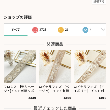
通報する
ショップの評価
すべて
3728
26
4
関連商品
フロレス [モカベー
ロイヤルフィズ [ベ
ロイヤルフィズ [ア
ジュ]インド刺繍リボ
ージュ] インド刺繍
イボリー] インド刺
ン 1420
リボン 3278
繍リボン 3280
¥330
¥300
¥300
最近チェックした商品