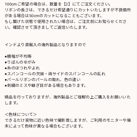
100cmご希望の場合は、数量を【2】にてご注文ください。
リボンの長さは、できるだけ希望通りにカットいたしますが不良個所
がある場合は50cmのカットになることもございます。
もし繋げた状態で使用されたい場合は、ご注文前にお知らせくださ
い。確認させて頂きましてご返信いたします。
インドより直輸入の海外製品となりますので
●横幅が不均等
●りぼんのゆがみ
●糸のほつれやよれ
●スパンコールの欠損・両サイドのスパンコールの乱れ
●パールリボンのパールの取れ、色の違い
●刺繍のミスや継ぎ目がある場合もあります。
検品を行っておりますが、海外製品とご理解の上ご購入をお願いいた
します。
＜色味について＞
できるだけ実物に近い色味で撮影致しますが、ご利用のモニターや端
末によって色味が異なる場合もございます。