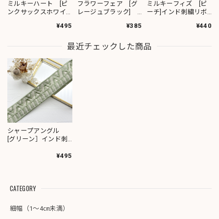
ミルキーハート [ピ
フラワーフェア [グ
ミルキーフィズ [ピ
ンクサックスホワイ
レージュブラック]
ーチ]インド刺繍リボ
ト］インド刺繍リボ
インド刺繍リボン
ン 3111
¥495
¥385
¥440
ン 2091
2382
最近チェックした商品
シャープアングル
[グリーン］インド刺
繍リボン 1869
¥495
CATEGORY
細幅（1～4㎝未満）