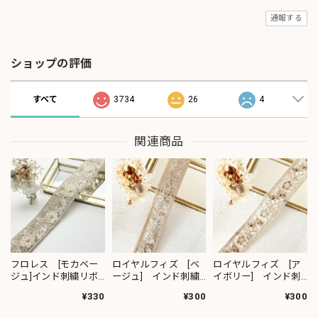
通報する
ショップの評価
すべて
3734
26
4
関連商品
フロレス [モカベー
ロイヤルフィズ [ベ
ロイヤルフィズ [ア
ジュ]インド刺繍リボ
ージュ] インド刺繍
イボリー] インド刺
ン 1420
リボン 3278
繍リボン 3280
¥330
¥300
¥300