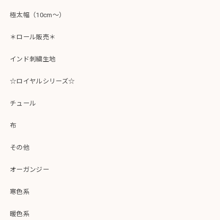
極太幅（10cm～）
＊ロール販売＊
インド刺繍生地
☆ロイヤルシリーズ☆
チュール
布
その他
オーガンジー
寒色系
暖色系