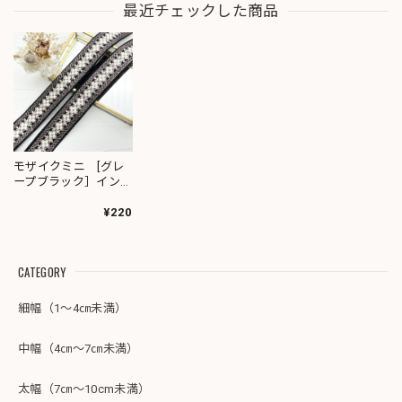
最近チェックした商品
モザイクミニ [グレ
ープブラック］イン
ド刺繍リボン 1884
¥220
CATEGORY
細幅（1～4㎝未満）
中幅（4㎝～7㎝未満）
太幅（7㎝～10cm未満）