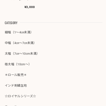
インド刺繍リボン
1643-1R
¥3,000
CATEGORY
細幅（1～4㎝未満）
中幅（4㎝～7㎝未満）
太幅（7㎝～10cm未満）
極太幅（10cm～）
＊ロール販売＊
インド刺繍生地
☆ロイヤルシリーズ☆