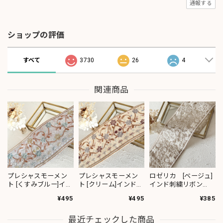
通報する
ショップの評価
すべて
3730
26
4
関連商品
プレシャスモーメン
プレシャスモーメン
ロゼリカ [ベージュ]
ト [くすみブルー]イン
ト [クリーム]インド刺
インド刺繍リボン
ド刺繍リボン 3617
繍リボン 3619
3735
¥495
¥495
¥385
最近チェックした商品