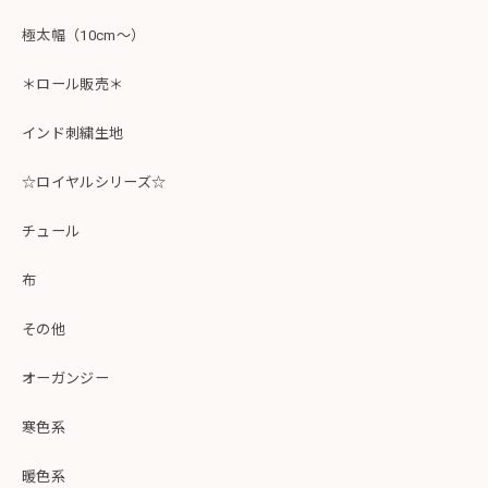
極太幅（10cm～）
＊ロール販売＊
インド刺繍生地
☆ロイヤルシリーズ☆
チュール
布
その他
オーガンジー
寒色系
暖色系