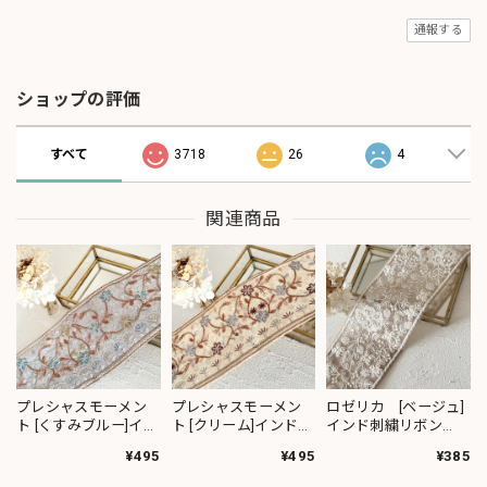
通報する
ショップの評価
すべて
3718
26
4
関連商品
プレシャスモーメン
プレシャスモーメン
ロゼリカ [ベージュ]
ト [くすみブルー]イン
ト [クリーム]インド刺
インド刺繍リボン
ド刺繍リボン 3617
繍リボン 3619
3735
¥495
¥495
¥385