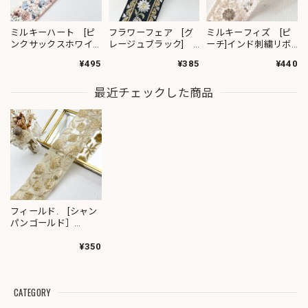
ミルキーハート [ピ
フラワーフェア [グ
ミルキーフィズ [ピ
ンクサックスホワイ
レージュブラック]
ーチ]インド刺繍リボ
ト］インド刺繍リボ
インド刺繍リボン
ン 3111
¥495
¥385
¥440
ン 2091
2382
最近チェックした商品
フィールド. [シャン
パンゴールド］
※1.5mカット済み有
りインド刺繍リボン
¥350
1968
CATEGORY