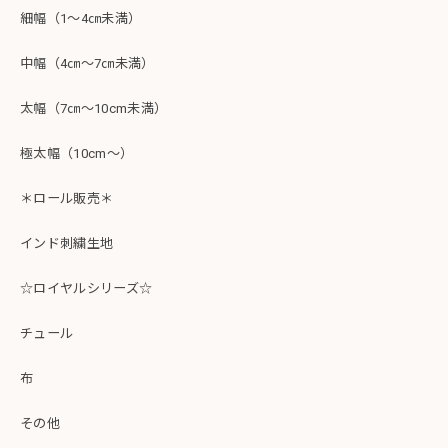
細幅（1～4㎝未満）
中幅（4㎝～7㎝未満）
太幅（7㎝～10cm未満）
極太幅（10cm～）
＊ロール販売＊
インド刺繍生地
☆ロイヤルシリーズ☆
チュール
布
その他