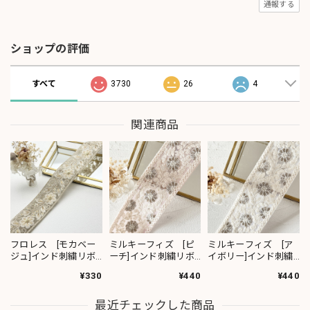
通報する
ショップの評価
すべて
3730
26
4
関連商品
フロレス [モカベー
ミルキーフィズ [ピ
ミルキーフィズ [ア
ジュ]インド刺繍リボ
ーチ]インド刺繍リボ
イボリー]インド刺繍
ン 1420
ン 3111
リボン 3112
¥330
¥440
¥440
最近チェックした商品