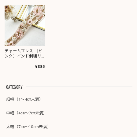
チャームブレス [ピ
ンク］インド刺繍リ
ボン 2014
¥385
CATEGORY
細幅（1～4㎝未満）
中幅（4㎝～7㎝未満）
太幅（7㎝～10cm未満）