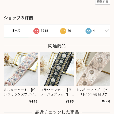
通報する
ショップの評価
すべて
3718
26
4
関連商品
ミルキーハート [ピ
フラワーフェア [グ
ミルキーフィズ [ピ
ンクサックスホワイ
レージュブラック]
ーチ]インド刺繍リボ
ト］インド刺繍リボ
インド刺繍リボン
ン 3111
¥495
¥385
¥440
ン 2091
2382
最近チェックした商品