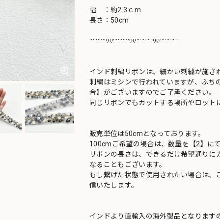
幅 ：約2.3ｃm
長さ：50cm
::::::::::୨୧::::::::::୨୧::::::::::୨୧:::::::::::
インド刺繍リボンは、細かい刺繍が施さ
刺繍はミシンで行われていますが、ふち
合】がございますのでご了承ください。
同じリボンでもカットする場所やロットに
販売単位は50cmとなっております。
100cmご希望の場合は、数量を【2】に
リボンの長さは、できるだけ希望通りにカ
なることもございます。
もし繋げた状態で使用されたい場合は、
信いたします。
インドより直輸入の海外製品となります