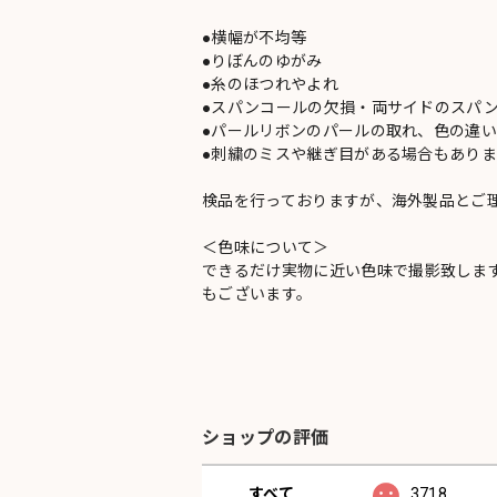
●横幅が不均等
●りぼんのゆがみ
●糸のほつれやよれ
●スパンコールの欠損・両サイドのスパ
●パールリボンのパールの取れ、色の違
●刺繍のミスや継ぎ目がある場合もありま
検品を行っておりますが、海外製品とご
＜色味について＞
できるだけ実物に近い色味で撮影致しま
もございます。
ショップの評価
すべて
3718