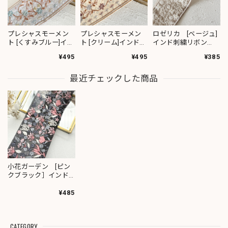
プレシャスモーメン
プレシャスモーメン
ロゼリカ [ベージュ]
ト [くすみブルー]イン
ト [クリーム]インド刺
インド刺繍リボン
ド刺繍リボン 3617
繍リボン 3619
3735
¥495
¥495
¥385
最近チェックした商品
小花ガーデン [ピン
クブラック］インド
刺繍リボン 2056
¥485
CATEGORY