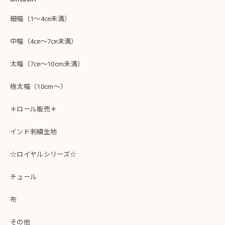
細幅（1～4㎝未満）
中幅（4㎝～7㎝未満）
太幅（7㎝～10cm未満）
極太幅（10cm～）
＊ロール販売＊
インド刺繍生地
☆ロイヤルシリーズ☆
チュール
布
その他