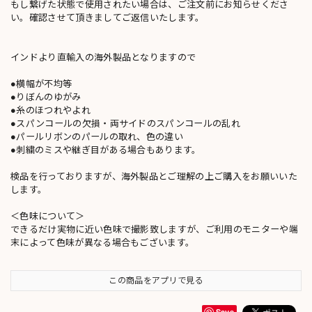
もし繋げた状態で使用されたい場合は、ご注文前にお知らせくださ
い。確認させて頂きましてご返信いたします。
インドより直輸入の海外製品となりますので
●横幅が不均等
●りぼんのゆがみ
●糸のほつれやよれ
●スパンコールの欠損・両サイドのスパンコールの乱れ
●パールリボンのパールの取れ、色の違い
●刺繍のミスや継ぎ目がある場合もあります。
検品を行っておりますが、海外製品とご理解の上ご購入をお願いいた
します。
＜色味について＞
できるだけ実物に近い色味で撮影致しますが、ご利用のモニターや端
末によって色味が異なる場合もございます。
この商品をアプリで見る
Save