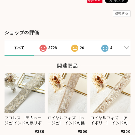
通報する
ショップの評価
すべて
3728
26
4
関連商品
フロレス [モカベー
ロイヤルフィズ [ベ
ロイヤルフィズ [ア
ジュ]インド刺繍リボ
ージュ] インド刺繍
イボリー] インド刺
ン 1420
リボン 3278
繍リボン 3280
¥330
¥300
¥300