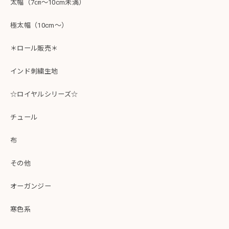
太幅（7㎝～10cm未満）
極太幅（10cm～）
＊ロール販売＊
インド刺繍生地
☆ロイヤルシリーズ☆
チュール
布
その他
オーガンジー
寒色系