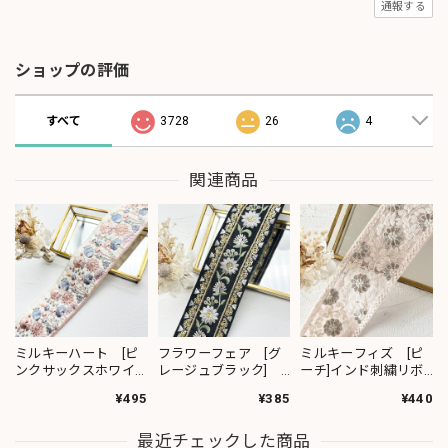
通報する
ショップの評価
すべて
3728
26
4
関連商品
ミルキーハート [ピ
フラワーフェア [グ
ミルキーフィズ [ピ
ンクサックスホワイ
レージュブラック]
ーチ]インド刺繍リボ
ト］インド刺繍リボ
インド刺繍リボン
ン 3111
¥495
¥385
¥440
ン 2091
2382
最近チェックした商品