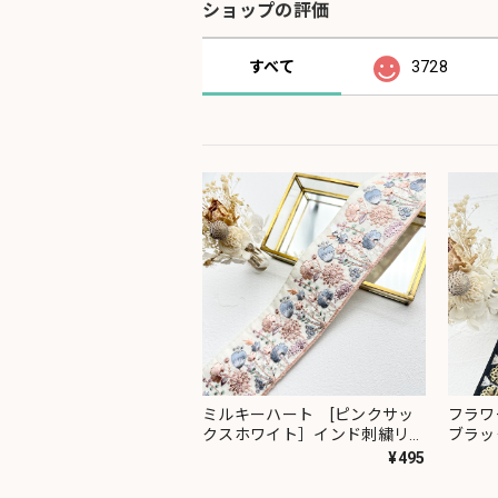
ショップの評価
すべて
3728
ミルキーハート [ピンクサッ
フラワ
クスホワイト］インド刺繍リボ
ブラッ
ン 2091
ン 23
¥495