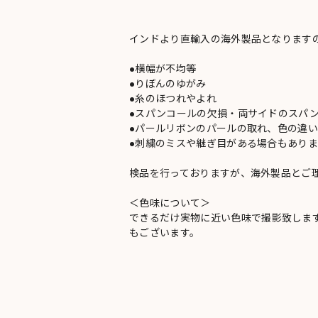
インドより直輸入の海外製品となります
●横幅が不均等
●りぼんのゆがみ
●糸のほつれやよれ
●スパンコールの欠損・両サイドのスパ
●パールリボンのパールの取れ、色の違
●刺繍のミスや継ぎ目がある場合もありま
検品を行っておりますが、海外製品とご
＜色味について＞
できるだけ実物に近い色味で撮影致しま
もございます。