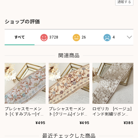
通報する
ショップの評価
すべて
3728
26
4
関連商品
プレシャスモーメン
プレシャスモーメン
ロゼリカ [ベージュ]
ト [くすみブルー]イン
ト [クリーム]インド刺
インド刺繍リボン
ド刺繍リボン 3617
繍リボン 3619
3735
¥495
¥495
¥385
最近チェックした商品