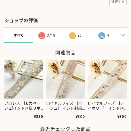
通報する
ショップの評価
すべて
3718
26
4
関連商品
フロレス [モカベー
ロイヤルフィズ [ベ
ロイヤルフィズ [ア
ジュ]インド刺繍リボ
ージュ] インド刺繍
イボリー] インド刺
ン 1420
リボン 3278
繍リボン 3280
¥330
¥300
¥300
最近チェックした商品