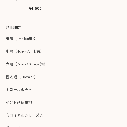
ー］インド刺繍リボ
ン 2208-1R
¥4,500
CATEGORY
細幅（1～4㎝未満）
中幅（4㎝～7㎝未満）
太幅（7㎝～10cm未満）
極太幅（10cm～）
＊ロール販売＊
インド刺繍生地
☆ロイヤルシリーズ☆