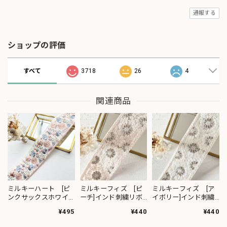
通報する
ショップの評価
すべて
3718
26
4
関連商品
ミルキーハート [ピ
ミルキーフィズ [ピ
ミルキーフィズ [ア
ンクサックスホワイ
ーチ]インド刺繍リボ
イボリー]インド刺繍
ト］インド刺繍リボ
ン 3111
リボン 3112
¥495
¥440
¥440
ン 2091