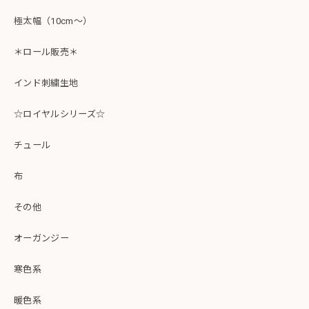
極太幅（10cm～）
＊ロール販売＊
インド刺繍生地
☆ロイヤルシリーズ☆
チュール
布
その他
オーガンジー
寒色系
暖色系