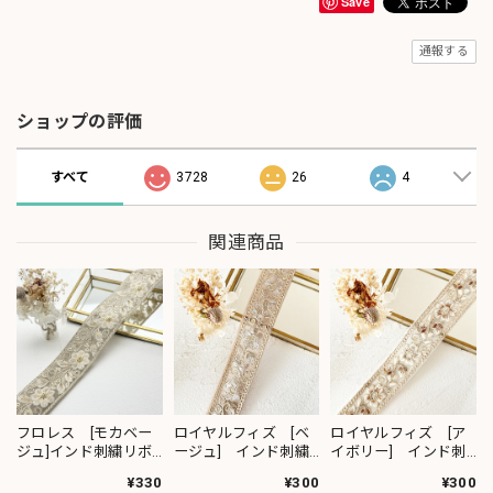
Save
通報する
ショップの評価
すべて
3728
26
4
関連商品
フロレス [モカベー
ロイヤルフィズ [ベ
ロイヤルフィズ [ア
ジュ]インド刺繍リボ
ージュ] インド刺繍
イボリー] インド刺
ン 1420
リボン 3278
繍リボン 3280
¥330
¥300
¥300