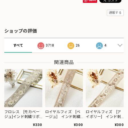
通報する
ショップの評価
すべて
3718
26
4
関連商品
フロレス [モカベー
ロイヤルフィズ [ベ
ロイヤルフィズ [ア
ジュ]インド刺繍リボ
ージュ] インド刺繍
イボリー] インド刺
ン 1420
リボン 3278
繍リボン 3280
¥330
¥300
¥300