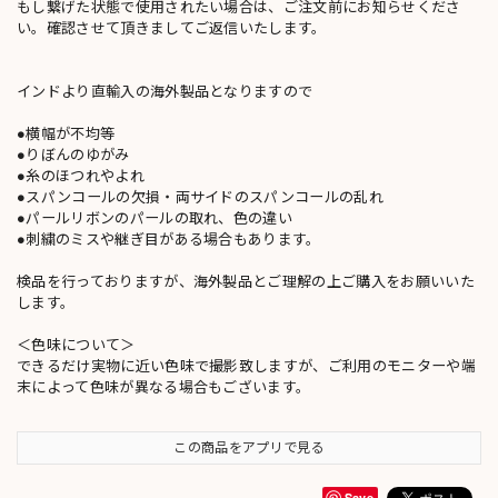
もし繋げた状態で使用されたい場合は、ご注文前にお知らせくださ
い。確認させて頂きましてご返信いたします。
インドより直輸入の海外製品となりますので
●横幅が不均等
●りぼんのゆがみ
●糸のほつれやよれ
●スパンコールの欠損・両サイドのスパンコールの乱れ
●パールリボンのパールの取れ、色の違い
●刺繍のミスや継ぎ目がある場合もあります。
検品を行っておりますが、海外製品とご理解の上ご購入をお願いいた
します。
＜色味について＞
できるだけ実物に近い色味で撮影致しますが、ご利用のモニターや端
末によって色味が異なる場合もございます。
この商品をアプリで見る
Save