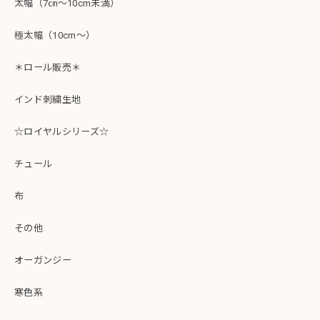
太幅（7㎝～10cm未満）
極太幅（10cm～）
＊ロール販売＊
インド刺繍生地
☆ロイヤルシリーズ☆
チュール
布
その他
オーガンジー
寒色系