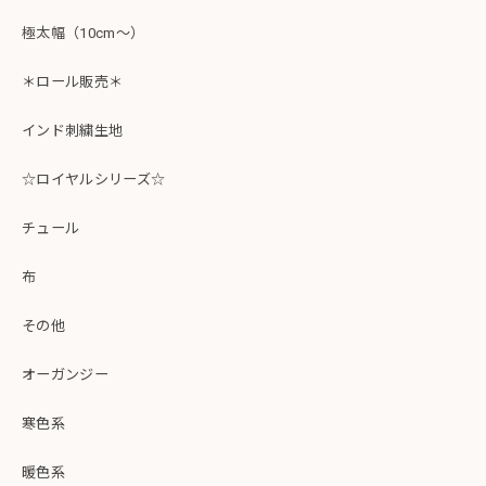
極太幅（10cm～）
＊ロール販売＊
インド刺繍生地
☆ロイヤルシリーズ☆
チュール
布
その他
オーガンジー
寒色系
暖色系