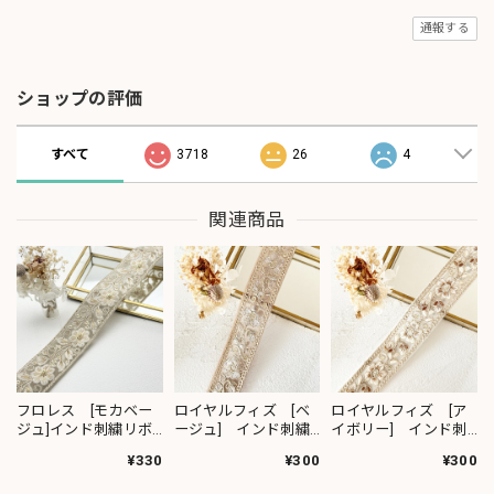
通報する
ショップの評価
すべて
3718
26
4
関連商品
フロレス [モカベー
ロイヤルフィズ [ベ
ロイヤルフィズ [ア
ジュ]インド刺繍リボ
ージュ] インド刺繍
イボリー] インド刺
ン 1420
リボン 3278
繍リボン 3280
¥330
¥300
¥300