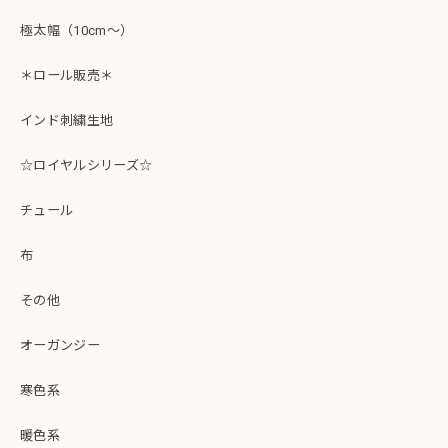
極太幅（10cm～）
＊ロール販売＊
インド刺繍生地
☆ロイヤルシリーズ☆
チュール
布
その他
オーガンジー
寒色系
暖色系