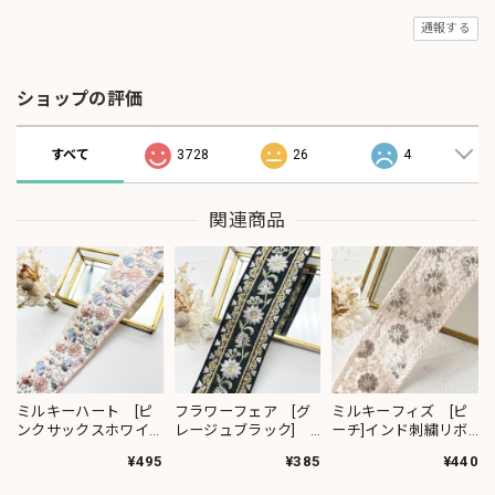
通報する
ショップの評価
すべて
3728
26
4
関連商品
ミルキーハート [ピ
フラワーフェア [グ
ミルキーフィズ [ピ
ンクサックスホワイ
レージュブラック]
ーチ]インド刺繍リボ
ト］インド刺繍リボ
インド刺繍リボン
ン 3111
¥495
¥385
¥440
ン 2091
2382