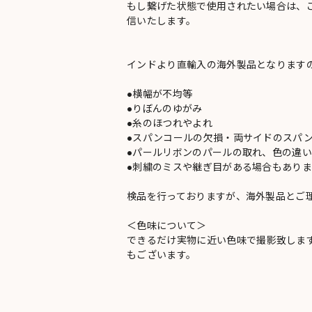
もし繋げた状態で使用されたい場合は、
信いたします。
インドより直輸入の海外製品となります
●横幅が不均等
●りぼんのゆがみ
●糸のほつれやよれ
●スパンコールの欠損・両サイドのスパ
●パールリボンのパールの取れ、色の違
●刺繍のミスや継ぎ目がある場合もありま
検品を行っておりますが、海外製品とご
＜色味について＞
できるだけ実物に近い色味で撮影致しま
もございます。