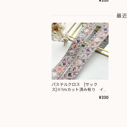
¥330
最
パステルクロス [サック
ス]※1mカット済み有り イン
ド刺繍リボン 2483
¥330