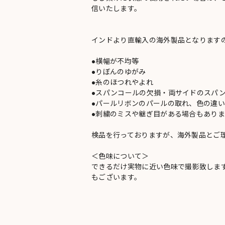
信いたします。
インドより直輸入の海外製品となります
●横幅が不均等
●りぼんのゆがみ
●糸のほつれやよれ
●スパンコールの欠損・両サイドのスパ
●パールリボンのパールの取れ、色の違
●刺繍のミスや継ぎ目がある場合もありま
検品を行っておりますが、海外製品とご
＜色味について＞
できるだけ実物に近い色味で撮影致しま
もございます。