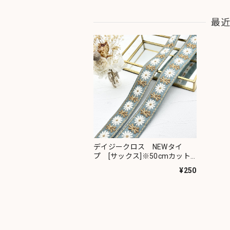
最
デイジークロス NEWタイ
プ [サックス]※50cmカット
済み複数有り インド刺繍リボ
¥250
ン 2587