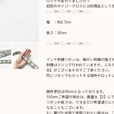
ロットが変わりましたので
前回のデイジークロスとは別商品として
::::::::::୨୧::::::::::୨୧::::::::::୨୧:::::::::::
幅 ：約2.7cm
長さ：50cm
::::::::::୨୧::::::::::୨୧::::::::::୨୧:::::::::::
インド刺繍リボンは、細かい刺繍が施さ
刺繍はミシンで行われていますが、ふち
合】がございますのでご了承ください。
同じリボンでもカットする場所やロットに
販売単位は50cmとなっております。
100cmご希望の場合は、数量を【2】に
リボンの長さは、できるだけ希望通りにカ
なることもございます。
もし繋げた状態で使用されたい場合は、