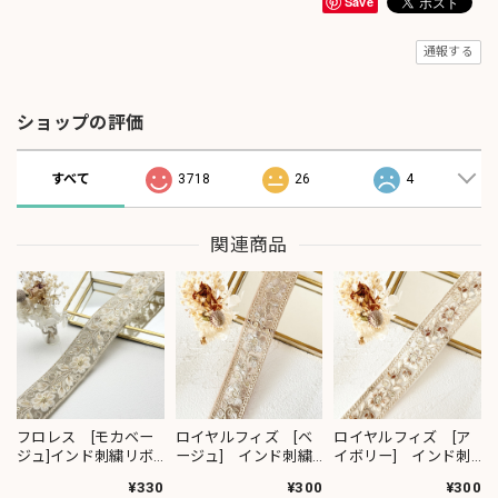
Save
通報する
ショップの評価
すべて
3718
26
4
関連商品
フロレス [モカベー
ロイヤルフィズ [ベ
ロイヤルフィズ [ア
ジュ]インド刺繍リボ
ージュ] インド刺繍
イボリー] インド刺
ン 1420
リボン 3278
繍リボン 3280
¥330
¥300
¥300