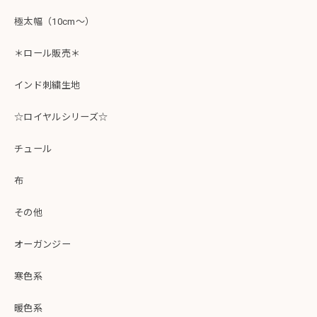
極太幅（10cm～）
＊ロール販売＊
インド刺繍生地
☆ロイヤルシリーズ☆
チュール
布
その他
オーガンジー
寒色系
暖色系