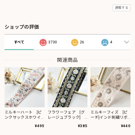
通報する
ショップの評価
すべて
3730
26
4
関連商品
ミルキーハート [ピ
フラワーフェア [グ
ミルキーフィズ [ピ
ンクサックスホワイ
レージュブラック]
ーチ]インド刺繍リボ
ト］インド刺繍リボ
インド刺繍リボン
ン 3111
¥495
¥385
¥440
ン 2091
2382