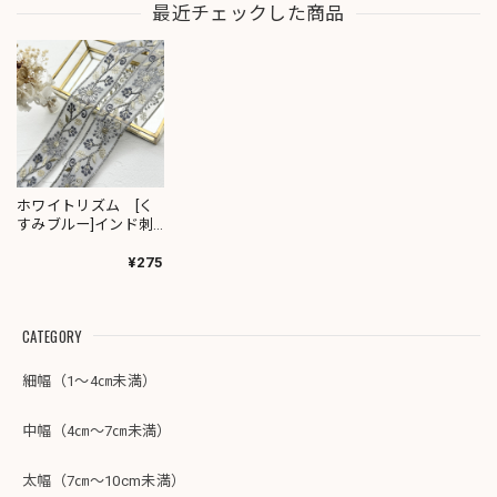
最近チェックした商品
ホワイトリズム [く
すみブルー]インド刺
繍リボン 2529
¥275
CATEGORY
細幅（1～4㎝未満）
中幅（4㎝～7㎝未満）
太幅（7㎝～10cm未満）