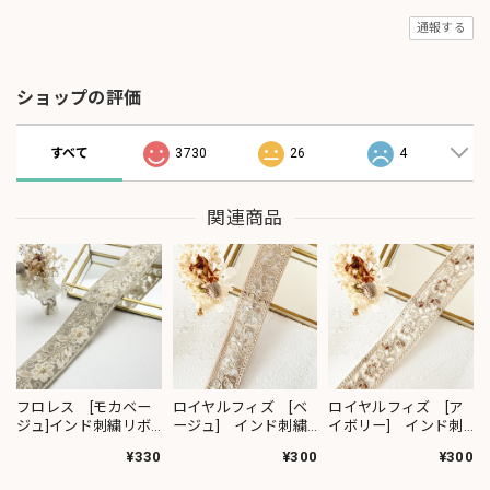
通報する
ショップの評価
すべて
3730
26
4
関連商品
フロレス [モカベー
ロイヤルフィズ [ベ
ロイヤルフィズ [ア
ジュ]インド刺繍リボ
ージュ] インド刺繍
イボリー] インド刺
ン 1420
リボン 3278
繍リボン 3280
¥330
¥300
¥300