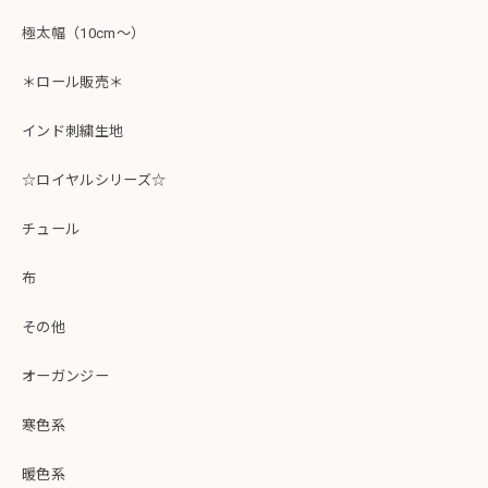
極太幅（10cm～）
＊ロール販売＊
インド刺繍生地
☆ロイヤルシリーズ☆
チュール
布
その他
オーガンジー
寒色系
暖色系