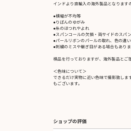
インドより直輸入の海外製品となります
●横幅が不均等
●りぼんのゆがみ
●糸のほつれやよれ
●スパンコールの欠損・両サイドのスパ
●パールリボンのパールの取れ、色の違
●刺繍のミスや継ぎ目がある場合もありま
検品を行っておりますが、海外製品とご
＜色味について＞
できるだけ実物に近い色味で撮影致しま
もございます。
ショップの評価