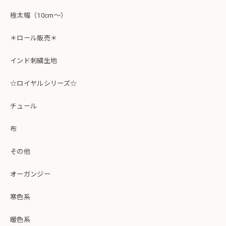
極太幅（10cm～）
＊ロール販売＊
インド刺繍生地
☆ロイヤルシリーズ☆
チュール
布
その他
オーガンジー
寒色系
暖色系